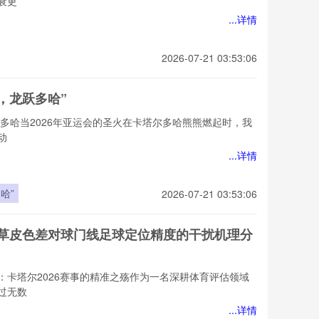
衰更
...详情
2026-07-21 03:53:06
6，龙跃多哈”
跃多哈当2026年亚运会的圣火在卡塔尔多哈熊熊燃起时，我
动
...详情
哈”
2026-07-21 03:53:06
赛事草皮色差对球门线足球定位精度的干扰机理分
：卡塔尔2026赛事的精准之殇作为一名深耕体育评估领域
过无数
...详情