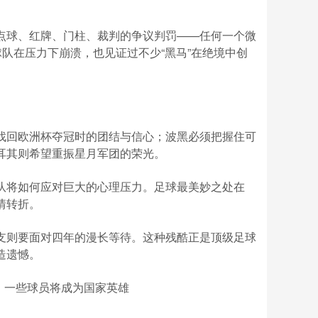
点球、红牌、门柱、裁判的争议判罚——任何一个微
球队在压力下崩溃，也见证过不少“黑马”在绝境中创
找回欧洲杯夺冠时的团结与信心；波黑必须把握住可
耳其则希望重振星月军团的荣光。
队将如何应对巨大的心理压力。足球最美妙之处在
情转折。
支则要面对四年的漫长等待。这种残酷正是顶级足球
造遗憾。
后，一些球员将成为国家英雄