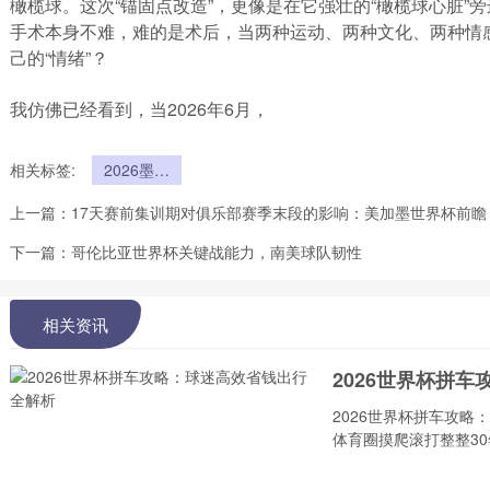
橄榄球。这次“锚固点改造”，更像是在它强壮的“橄榄球心脏”
手术本身不难，难的是术后，当两种运动、两种文化、两种情
己的“情绪”？
我仿佛已经看到，当2026年6月，
相关标签:
2026墨美
加世界杯
上一篇：
17天赛前集训期对俱乐部赛季末段的影响：美加墨世界杯前瞻
AT&T
Stadium从
下一篇：
哥伦比亚世界杯关键战能力，南美球队韧性
橄榄球到足
球的球门锚
固点改造
相关资讯
2026世界杯拼
2026世界杯拼车攻
体育圈摸爬滚打整整30