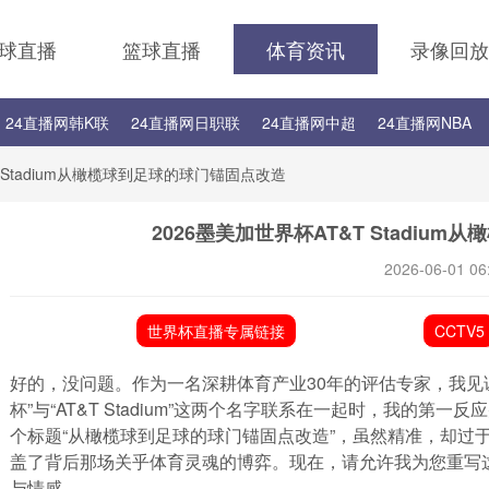
球直播
篮球直播
体育资讯
录像回放
24直播网韩K联
24直播网日职联
24直播网中超
24直播网NBA
24直播网中超
24直播网NBA
24直播网世界杯
24直播网中甲
T Stadium从橄榄球到足球的球门锚固点改造
2026墨美加世界杯AT&T Stadiu
2026-06-01 06
世界杯直播专属链接
CCTV5
好的，没问题。作为一名深耕体育产业30年的评估专家，我见证
杯”与“AT&T Stadium”这两个名字联系在一起时，我的
个标题“从橄榄球到足球的球门锚固点改造”，虽然精准，却过
盖了背后那场关乎体育灵魂的博弈。现在，请允许我为您重写
与情感。