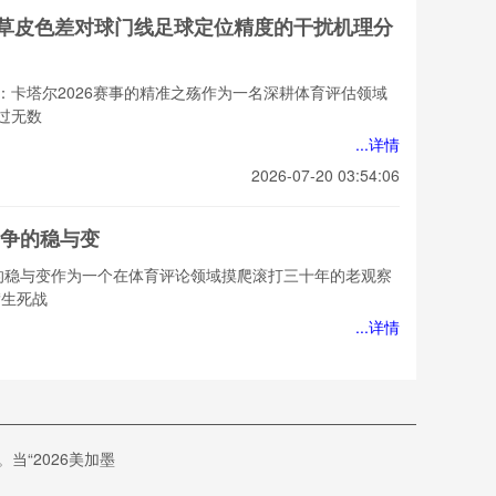
赛事草皮色差对球门线足球定位精度的干扰机理分
：卡塔尔2026赛事的精准之殇作为一名深耕体育评估领域
过无数
...详情
2026-07-20 03:54:06
争的稳与变
的稳与变作为一个在体育评论领域摸爬滚打三十年的老观察
“生死战
...详情
2026-07-20 03:54:06
美世预赛规则执行中的隐性权力博弈”
“2026美加墨
赛规则执行中的隐性权力博弈作为一名在体育评估领域摸爬