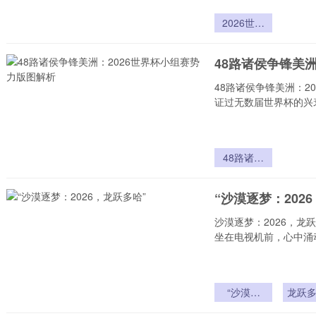
2026世界
杯拼车攻
略：球迷高
48路诸侯争锋美
效省钱出行
全解析
48路诸侯争锋美洲：2
证过无数届世界杯的兴
48路诸侯
争锋美洲：
2026世界
“沙漠逐梦：202
杯小组赛势
力版图解析
沙漠逐梦：2026，龙
坐在电视机前，心中涌
“沙漠逐
龙跃多
梦：2026