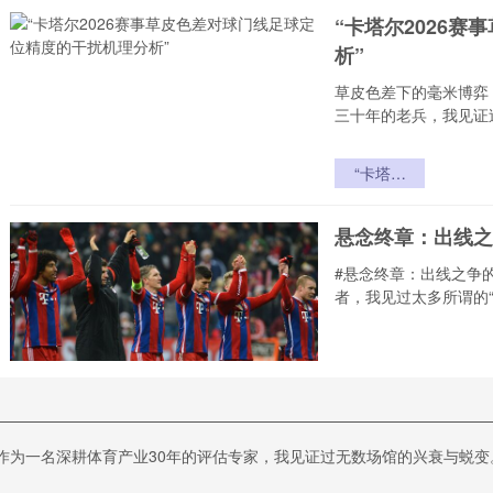
“卡塔尔2026
析”
草皮色差下的毫米博弈
三十年的老兵，我见证
“卡塔尔
2026赛事
草皮色差对
悬念终章：出线之
球门线足球
定位精度的
#悬念终章：出线之争
干扰机理分
者，我见过太多所谓的
析”
悬念终章：
出线之争的
稳与变
“黄牌边界：中北
作为一名深耕体育产业30年的评估专家，我见证过无数场馆的兴衰与蜕变。当
黄牌边界：中北美世预