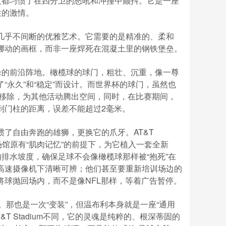
皮都习惯了在四分卫的怒吼和冲撞中颤抖。它是一座
性的激情。
几乎不间断的优雅艺术。它需要的是精准的、柔和
挪动的画框，而非一座焊死在混凝土里的钢铁堡垒。
锋的前沿阵地。橄榄球的球门，粗壮、沉重，像一尊
“永久”和“稳定”而设计。而世界杯的球门，虽然也
迅速移除，为其他活动腾出空间，同时，在比赛期间，
到门柱的距离，误差不能超过2毫米。
了自由奔跑的雄狮，更换它的爪牙。AT&T
场馆原有“肌肉记忆”的前提下，为它植入一套全新
的排水坡度，确保足球不会像橄榄球那样被“抱死”在
高速摄像机下清晰可辨；他们甚至要重新培训场边的
球抛回场内，而不是像NFL那样，等着广告暂停。
。那也是一次“变装”，但温布利本身就是一座“通用
T Stadium不同，它的灵魂是纯粹的、根深蒂固的