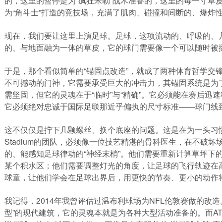
的，这里的暂停是为“疯狂米勒”战术准备的，这里的每一寸草
为“角斗士”打造的竞技场，充满了肌肉、碰撞和间断的、爆炸
现在，我们要让这里上演足球。足球，这项流动的、呼吸的、
的、与地面融为一体的草皮，它的球门需要像一个可以随时被
于是，那个看似简单的“锚固点改造”，就成了两种体育哲学交
不可撼动的门神，它需要承受巨大的冲击力，其锚固系统是为了
需坚固，但它的灵魂在于“临时”与“精确”。它必须能在赛后
它必须绝对忠诚于国际足联那近乎偏执的尺寸标准——球门线
这不仅仅是拧下几颗螺丝、换个底座的问题。这是在为一头习惯
Stadium的团队，必须像一位技艺精湛的骨科医生，在不破坏
的、能感知足球律动的“神经末梢”。他们需要重新计算草坪下
某个积水区；他们需要调整灯光的角度，让足球的飞行轨迹在
球童，让他们学会在足球出界后，用更快的节奏、更小的动作将
我记得，2014年我曾评估过温布利球场为NFL伦敦赛做的改造
型”的现代建筑，它的灵魂本就是为各种大型活动准备的。而AT&