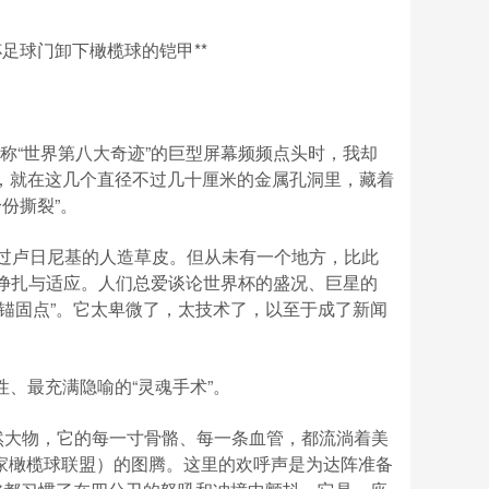
世界杯足球门卸下橄榄球的铠甲**
块号称“世界第八大奇迹”的巨型屏幕频频点头时，我却
，就在这几个直径不过几十厘米的金属孔洞里，藏着
份撕裂”。
叹过卢日尼基的人造草皮。但从未有一个地方，比此
体”的挣扎与适应。人们总爱谈论世界杯的盛况、巨星的
锚固点”。它太卑微了，太技术了，以至于成了新闻
、最充满隐喻的“灵魂手术”。
人的庞然大物，它的每一寸骨骼、每一条血管，都流淌着美
家橄榄球联盟）的图腾。这里的欢呼声是为达阵准备