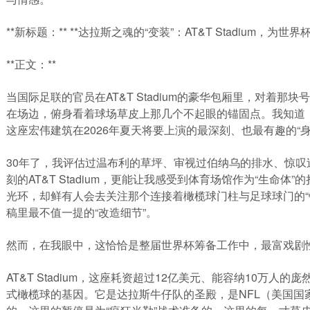
**新标题：** **达拉斯之魂的“变装”：AT&T Stadium，为
**正文：**
当国际足联的官员在AT&T Stadium的豪华包厢里，对着那
在场边，俯身看着球场草皮上那几个不起眼的锚固点。我知道
这座宏伟建筑在2026年夏天将要上演的最深刻、也最有趣的“身
30年了，我评估过温布利的草坪、审视过伯纳乌的排水、惊
刻的AT&T Stadium，更能让我感受到体育场馆作为“生命
光环，却鲜有人会去关注那个连接着橄榄球门柱与足球球门的“
稿里最不值一提的“改造细节”。
然而，在我眼中，这恰恰是整届世界杯筹备工作中，最富戏剧性
AT&T Stadium，这座耗资超过12亿美元、能容纳10万
式橄榄球的基因。它是达拉斯牛仔队的圣殿，是NFL（美国国